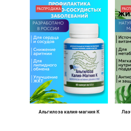
РАСПРОДАЖА
РАС
Альгилоза калия-магния К
Лаэ