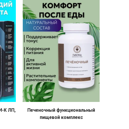
РАСПРО
И-К ЛП,
Печеночный функциональный
Тинр
пищевой комплекс