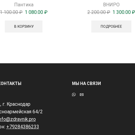
Пантика
ВНИРО
1 100.00
₽
1 080.00
₽
2 200.00
₽
1 300.00
В КОРЗИНУ
ПОДРОБНЕЕ
КОНТАКТЫ
МЫ НА СВЯЗИ
, г. Краснодар
асноармейская 64/2
nfo@zdravnik.pro
он:
+79284386233