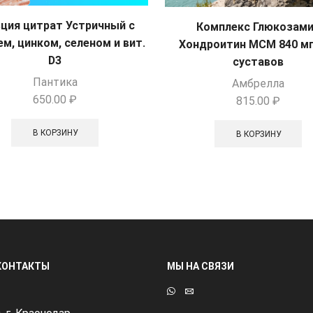
ция цитрат Устричный с
Комплекс Глюкозам
м, цинком, селеном и вит.
Хондроитин МСМ 840 мг
D3
суставов
Пантика
Амбрелла
650.00
₽
815.00
₽
В КОРЗИНУ
В КОРЗИНУ
КОНТАКТЫ
МЫ НА СВЯЗИ