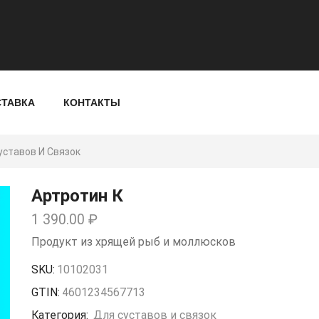
СТАВКА
КОНТАКТЫ
уставов И Связок
Артротин К
1 390.00
₽
Продукт из хрящей рыб и моллюсков
SKU:
10102031
GTIN:
4601234567713
Категория:
Для суставов и связок