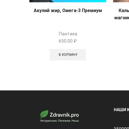
Акулий жир, Омега-3 Премиум
Каль
магние
Пантика
650.00
₽
В КОРЗИНУ
НАШИ 